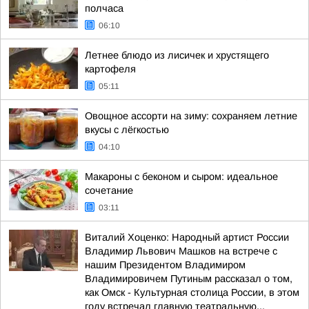
полчаса
06:10
Летнее блюдо из лисичек и хрустящего
картофеля
05:11
Овощное ассорти на зиму: сохраняем летние
вкусы с лёгкостью
04:10
Макароны с беконом и сыром: идеальное
сочетание
03:11
Виталий Хоценко: Народный артист России
Владимир Львович Машков на встрече с
нашим Президентом Владимиром
Владимировичем Путиным рассказал о том,
как Омск - Культурная столица России, в этом
году встречал главную театральную...