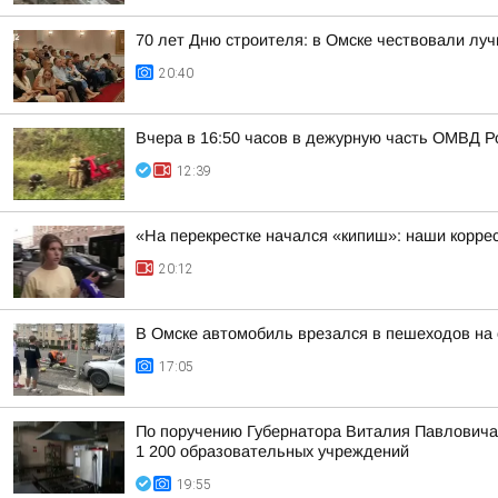
70 лет Дню строителя: в Омске чествовали лу
20:40
Вчера в 16:50 часов в дежурную часть ОМВД Р
12:39
«На перекрестке начался «кипиш»: наши корре
20:12
В Омске автомобиль врезался в пешеходов на 
17:05
По поручению Губернатора Виталия Павловича 
1 200 образовательных учреждений
19:55