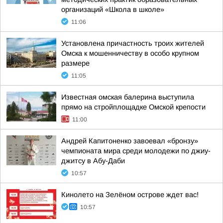
организаций «Школа в школе»
11:06
Установлена причастность троих жителей
Омска к мошенничеству в особо крупном
размере
11:05
Известная омская балерина выступила
прямо на стройплощадке Омской крепости
11:00
Андрей Капитоненко завоевал «бронзу»
чемпионата мира среди молодежи по джиу-
джитсу в Абу-Даби
10:57
Кинолето на Зелёном острове ждет вас!
10:57