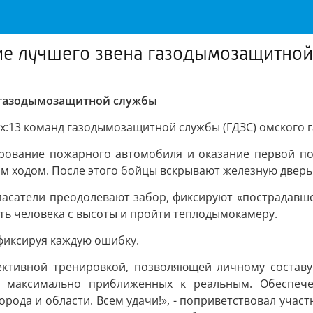
ние лучшего звена газодымозащитно
а газодымозащитной службы
:13 команд газодымозащитной службы (ГДЗС) омского г
рование пожарного автомобиля и оказание первой по
ним ходом. После этого бойцы вскрывают железную дверь
пасатели преодолевают забор, фиксируют «пострадавше
ить человека с высоты и пройти теплодымокамеру.
 фиксируя каждую ошибку.
фективной тренировкой, позволяющей личному состав
х, максимально приближенных к реальным. Обеспеч
орода и области. Всем удачи!», - поприветствовал учас