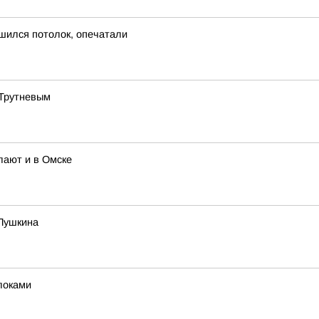
шился потолок, опечатали
 Трутневым
лают и в Омске
 Пушкина
локами