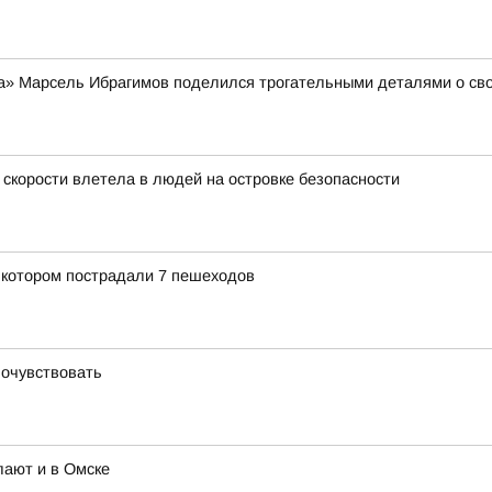
а» Марсель Ибрагимов поделился трогательными деталями о сво
 скорости влетела в людей на островке безопасности
 котором пострадали 7 пешеходов
почувствовать
лают и в Омске