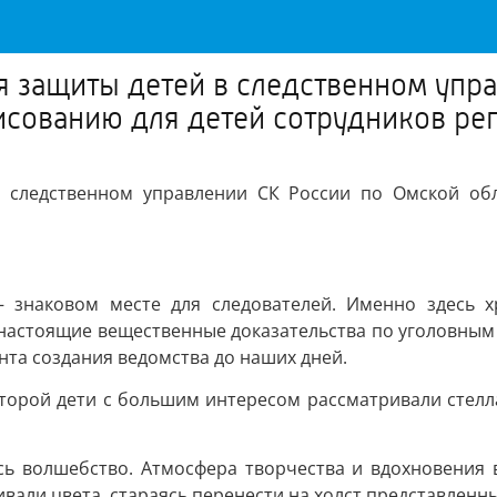
 защиты детей в следственном упра
исованию для детей сотрудников ре
 следственном управлении СК России по Омской обл
 знаковом месте для следователей. Именно здесь х
настоящие вещественные доказательства по уголовным 
та создания ведомства до наших дней.
оторой дети с большим интересом рассматривали стелла
ь волшебство. Атмосфера творчества и вдохновения в
вали цвета, стараясь перенести на холст представленны