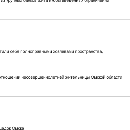
 из крупных банков из-за якобы введенных ограничений
утили себя полноправными хозяевами пространства,
 отношении несовершеннолетней жительницы Омской области
ощадок Омска