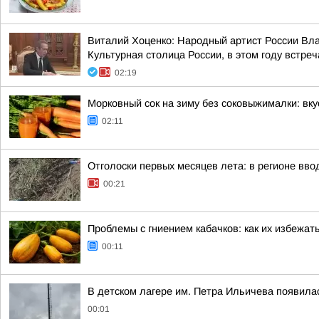
Виталий Хоценко: Народный артист России Вл
Культурная столица России, в этом году встреч
02:19
Морковный сок на зиму без соковыжималки: вк
02:11
Отголоски первых месяцев лета: в регионе вво
00:21
Проблемы с гниением кабачков: как их избежат
00:11
В детском лагере им. Петра Ильичева появила
00:01