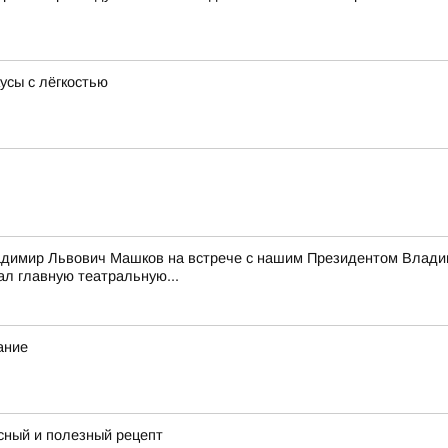
усы с лёгкостью
адимир Львович Машков на встрече с нашим Президентом Владим
ал главную театральную...
ание
сный и полезный рецепт