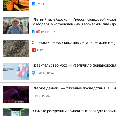
02:11
«Летний калейдоскоп» Инессы Кривдовой можно
благодаря многочисленным творческим пленэра
Вчера, 19:03
Отголоски первых месяцев лета: в регионе вво
00:21
Правительство России увеличило финансирован
Вчера, 18:42
«Легкие деньги» — тяжёлые последствия: в Ом
Вчера, 19:36
В Омске ресурсники приводят в порядок терри