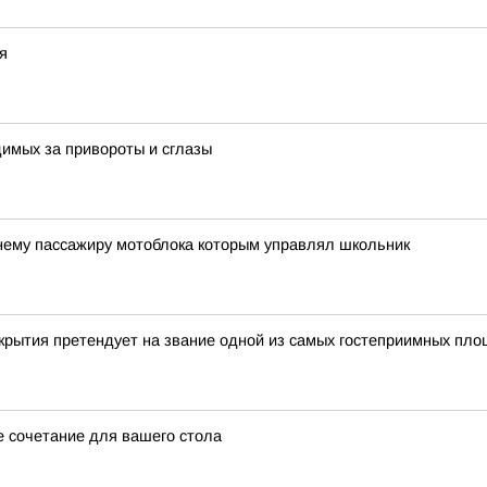
я
имых за привороты и сглазы
тнему пассажиру мотоблока которым управлял школьник
крытия претендует на звание одной из самых гостеприимных пл
е сочетание для вашего стола