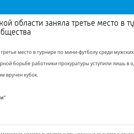
ой области заняла третье место в 
общества
третье место в турнире по мини-футболу среди мужски
орной борьбе работники прокуратуры уступили лишь в о
м вручен кубок.
ти"