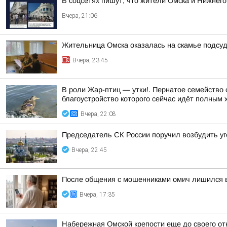
В соцсетях пишут, что жители Омска и Нижнего
Вчера, 21:06
Жительница Омска оказалась на скамье подсуд
Вчера, 23:45
В роли Жар-птиц — утки!. Пернатое семейство
благоустройство которого сейчас идёт полным 
Вчера, 22:08
Председатель СК России поручил возбудить у
Вчера, 22:45
После общения с мошенниками омич лишился 
Вчера, 17:35
Набережная Омской крепости еще до своего от