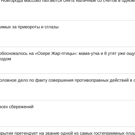
 Новгорода массово пытаются снять наличные со счетов в одном
имых за привороты и сглазы
 обосновалось на «Озере Жар-птицы»: мама-утка и 8 утят уже ощ
ходом
головное дело по факту совершения противоправных действий в
всех сбережений
крытия претендует на звание одной из самых гостеприимных пл