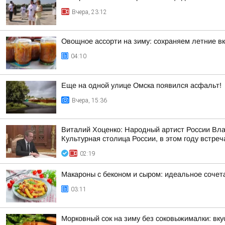
Вчера, 23:12
Овощное ассорти на зиму: сохраняем летние вк
04:10
Еще на одной улице Омска появился асфальт!
Вчера, 15:36
Виталий Хоценко: Народный артист России Вл
Культурная столица России, в этом году встреч
02:19
Макароны с беконом и сыром: идеальное сочет
03:11
Морковный сок на зиму без соковыжималки: вку