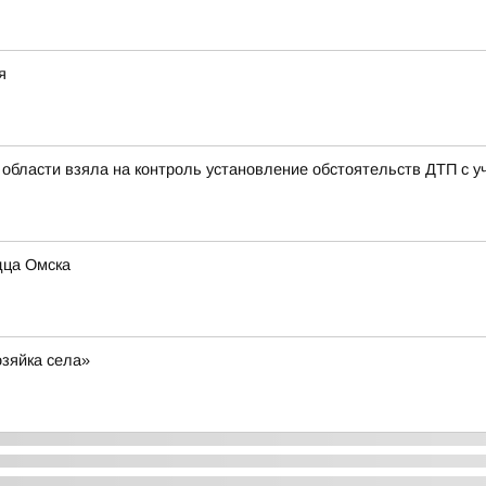
я
области взяла на контроль установление обстоятельств ДТП с 
дца Омска
озяйка села»