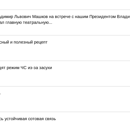
адимир Львович Машков на встрече с нашим Президентом Владим
ал главную театральную...
усный и полезный рецепт
дят режим ЧС из-за засухи
ь
сь устойчивая сотовая связь