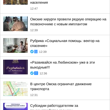
населения
12:47
Омские хирурги провели редкую операцию на
позвоночнике с новым имплантом
12:39
Рубрика «Социальная помощь: вектор на
спасение»
12:39
«Развивайся на Любинском» уже в эти
выходные!!!
12:36
В центре Омска ограничат движение
транспорта
12:31
Субсидии работодателям за