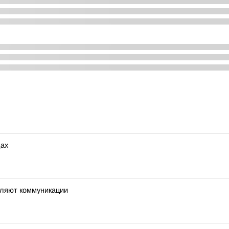
дах
вляют коммуникации