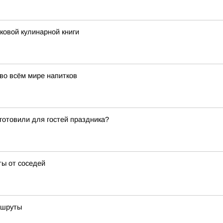
аковой кулинарной книги
во всём мире напитков
готовили для гостей праздника?
ты от соседей
ршруты