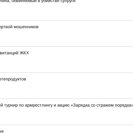
чина, обвиняемый в убийстве супруги
жертвой мошенников
квитанций ЖКХ
фтепродуктов
й турнир по армрестлингу и акцию «Зарядка со стражем порядка
ня