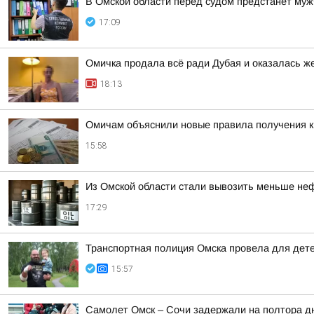
В Омской области перед судом предстанет муж
17:09
Омичка продала всё ради Дубая и оказалась 
18:13
Омичам объяснили новые правила получения 
15:58
Из Омской области стали вывозить меньше не
17:29
Транспортная полиция Омска провела для дете
15:57
Самолет Омск – Сочи задержали на полтора д