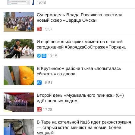
18:48
Супермодель Влада Рослякова посетила
новый сквер «Сердце Омска»
15:37
И ещё несколько ярких моментов с нашей
сегодняшней #ЗарядкаСоСтражемПорядка
19:15
В Крутинском районе тыква «попыталась
сбежать» со двора
18:51
Второй день «Музыкального пикника» (6+)
идёт полным ходом!
17:28
В Таре на котельной №16 идёт реконструкция
— старый котёл меняют на новый, более
мощный