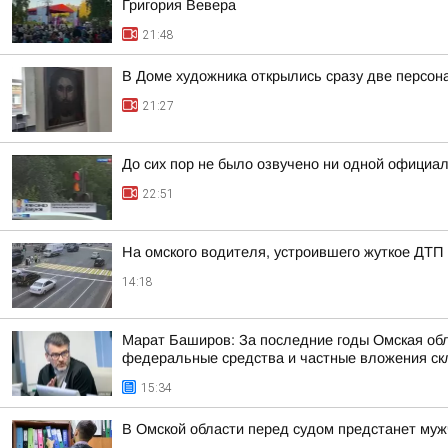
Григория Вевера
21:48
В Доме художника открылись сразу две персон
21:27
До сих пор не было озвучено ни одной официа
22:51
На омского водителя, устроившего жуткое ДТП 
14:18
Марат Баширов: За последние годы Омская обл
федеральные средства и частные вложения ск
15:34
В Омской области перед судом предстанет муж