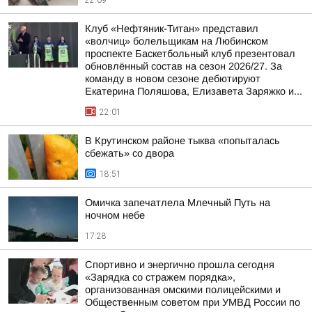
22:09
Клуб «Нефтяник-Титан» представил
«волчиц» болельщикам на Любинском
проспекте Баскетбольный клуб презентовал
обновлённый состав на сезон 2026/27. За
команду в новом сезоне дебютируют
Екатерина Поляшова, Елизавета Заряжко и...
22:01
В Крутинском районе тыква «попыталась
сбежать» со двора
18:51
Омичка запечатлела Млечный Путь на
ночном небе
17:28
Спортивно и энергично прошла сегодня
«Зарядка со стражем порядка»,
организованная омскими полицейскими и
Общественным советом при УМВД России по