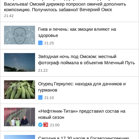
Васильева! Омский дирижер попросил омичей дополнить
композицию. Получилось забавно//
Вечерний Омск
21:42
Гнев и печень: как эмоции влияют на
здоровье
21:25
Звёздная ночь под Омском: местный
фотограф поймала в объектив Млечный Путь
21:22
Огурец Геркулес: находка для дачников и
гурманов
21:10
«Нефтяник-Титан» представил состав на
новый сезон
21:00
Сегодня в 17.30 часов в Госавтоинспекцию