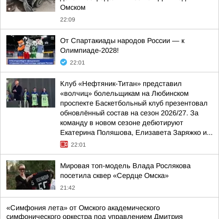
Омском
22:09
От Спартакиады народов России — к
Олимпиаде-2028!
22:01
Клуб «Нефтяник-Титан» представил
«волчиц» болельщикам на Любинском
проспекте Баскетбольный клуб презентовал
обновлённый состав на сезон 2026/27. За
команду в новом сезоне дебютируют
Екатерина Поляшова, Елизавета Заряжко и...
22:01
Мировая топ-модель Влада Рослякова
посетила сквер «Сердце Омска»
21:42
«Симфония лета» от Омского академического
симфонического оркестра под управлением Дмитрия