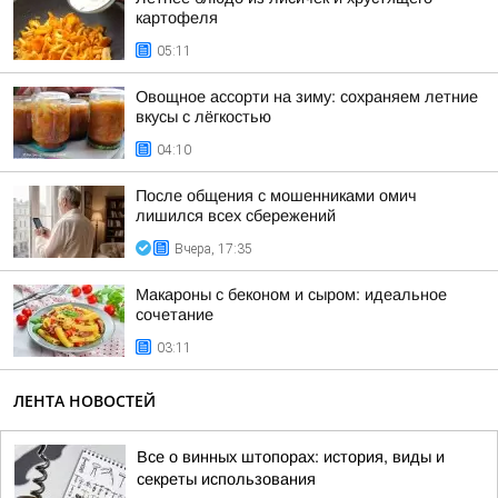
картофеля
05:11
Овощное ассорти на зиму: сохраняем летние
вкусы с лёгкостью
04:10
После общения с мошенниками омич
лишился всех сбережений
Вчера, 17:35
Макароны с беконом и сыром: идеальное
сочетание
03:11
ЛЕНТА НОВОСТЕЙ
Все о винных штопорах: история, виды и
секреты использования