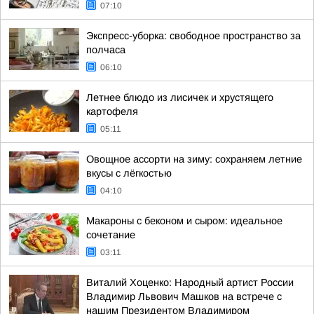
07:10
Экспресс-уборка: свободное пространство за
полчаса
06:10
Летнее блюдо из лисичек и хрустящего
картофеля
05:11
Овощное ассорти на зиму: сохраняем летние
вкусы с лёгкостью
04:10
Макароны с беконом и сыром: идеальное
сочетание
03:11
Виталий Хоценко: Народный артист России
Владимир Львович Машков на встрече с
нашим Президентом Владимиром