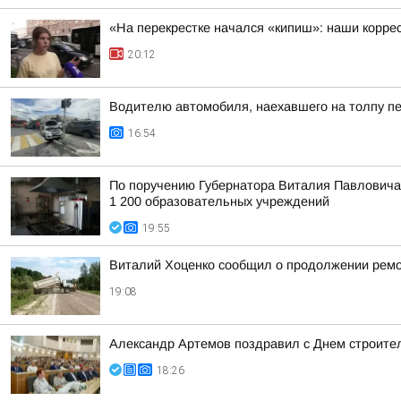
«На перекрестке начался «кипиш»: наши корре
20:12
Водителю автомобиля, наехавшего на толпу пе
16:54
По поручению Губернатора Виталия Павловича 
1 200 образовательных учреждений
19:55
Виталий Хоценко сообщил о продолжении ремо
19:08
Александр Артемов поздравил с Днем строител
18:26