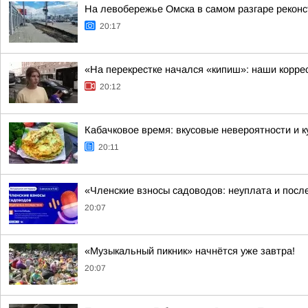
На левобережье Омска в самом разгаре реконст
20:17
«На перекрестке начался «кипиш»: наши корр
20:12
Кабачковое время: вкусовые невероятности и 
20:11
«Членские взносы садоводов: неуплата и пос
20:07
«Музыкальный пикник» начнётся уже завтра!
20:07