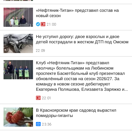
«Нефтяник-Титан» представил состав на
новый сезон
21:00
Не уступил дорогу: двое взрослых и двое
детей пострадали в жестком ДТП под Омском
22:09
Клуб «Нефтяник-Титан» представил
«волчиц» болельщикам на Любинском
проспекте Баскетбольный клуб презентовал
обновлённый состав на сезон 2026/27. За
команду в новом сезоне дебютируют
Екатерина Поляшова, Елизавета Заряжко и...
22:01
В Красноярском крае садовод вырастил
помидоры-гиганты
23:36