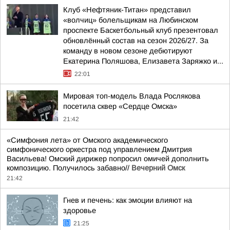
Клуб «Нефтяник-Титан» представил
«волчиц» болельщикам на Любинском
проспекте Баскетбольный клуб презентовал
обновлённый состав на сезон 2026/27. За
команду в новом сезоне дебютируют
Екатерина Поляшова, Елизавета Заряжко и...
22:01
Мировая топ-модель Влада Рослякова
посетила сквер «Сердце Омска»
21:42
«Симфония лета» от Омского академического
симфонического оркестра под управлением Дмитрия
Васильева! Омский дирижер попросил омичей дополнить
композицию. Получилось забавно//
Вечерний Омск
21:42
Гнев и печень: как эмоции влияют на
здоровье
21:25