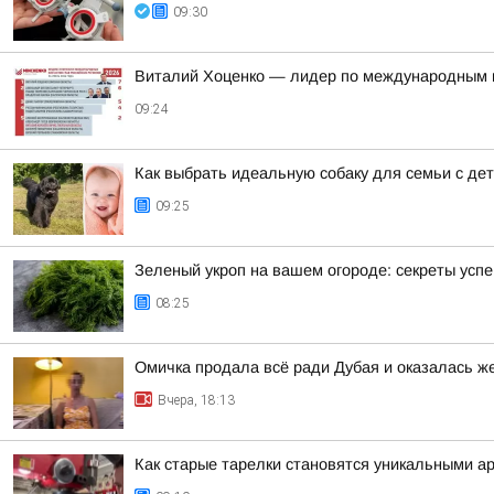
09:30
Виталий Хоценко — лидер по международным ко
09:24
Как выбрать идеальную собаку для семьи с де
09:25
Зеленый укроп на вашем огороде: секреты усп
08:25
Омичка продала всё ради Дубая и оказалась 
Вчера, 18:13
Как старые тарелки становятся уникальными а