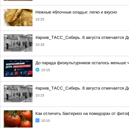
Нежные яблочные оладьи: легко и вкусно
10:25
#архив_ТАСС_Сибирь. 8 августа отмечается Д
10:18
До парада физкультурников осталось меньше ч
10:15
#архив_ТАСС_Сибирь. 8 августа отмечается Де
10:15
Как отличить бактериоз на помидорах от фито
10:10