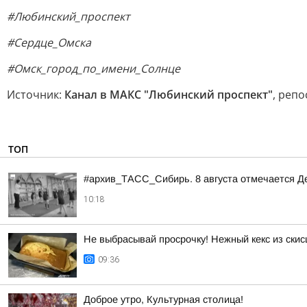
#Любинский_проспект
#Сердце_Омска
#Омск_город_по_имени_Солнце
Источник:
Канал в МАКС "Любинский проспект"
, реп
ТОП
#архив_ТАСС_Сибирь. 8 августа отмечается Д
10:18
Не выбрасывай просрочку! Нежный кекс из скис
09:36
Доброе утро, Культурная столица!