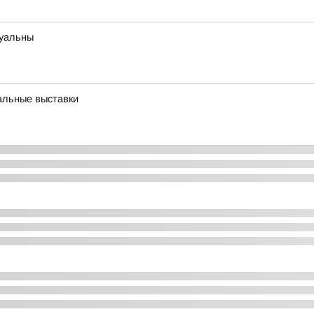
туальны
альные выставки