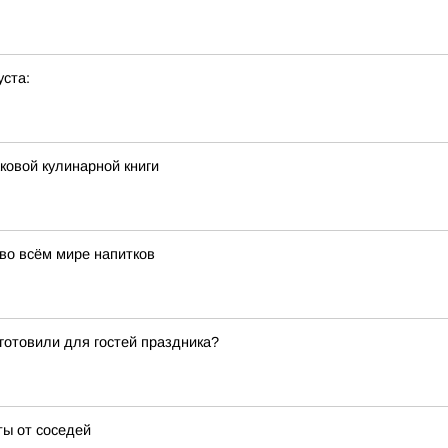
уста:
аковой кулинарной книги
во всём мире напитков
готовили для гостей праздника?
ты от соседей