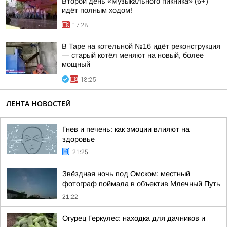
Второй день «Музыкального пикника» (6+)
идёт полным ходом!
17:28
В Таре на котельной №16 идёт реконструкция
— старый котёл меняют на новый, более
мощный
18:25
ЛЕНТА НОВОСТЕЙ
Гнев и печень: как эмоции влияют на
здоровье
21:25
Звёздная ночь под Омском: местный
фотограф поймала в объектив Млечный Путь
21:22
Огурец Геркулес: находка для дачников и