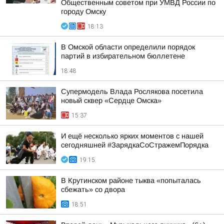
Общественным советом при УМВД России по
городу Омску
18:13
В Омской области определили порядок
партий в избирательном бюллетене
18:48
Супермодель Влада Рослякова посетила
новый сквер «Сердце Омска»
15:37
И ещё несколько ярких моментов с нашей
сегодняшней #ЗарядкаСоСтражемПорядка
19:15
В Крутинском районе тыква «попыталась
сбежать» со двора
18:51