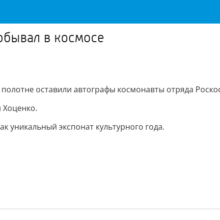
обывал в космосе
а полотне оставили автографы космонавты отряда Роско
 Хоценко.
ак уникальный экспонат культурного года.