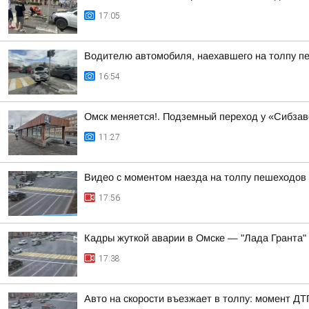
17:05
Водителю автомобиля, наехавшего на толпу пе
16:54
Омск меняется!. Подземный переход у «Сибзав
11:27
Видео с моментом наезда на толпу пешеходов
17:56
Кадры жуткой аварии в Омске — "Лада Гранта"
17:38
Авто на скорости въезжает в толпу: момент Д