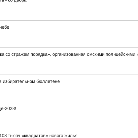
ть» со двора
небе
ка со стражем порядка», организованная омскими полицейскими
 в избирательном бюллетене
е-2028!
 108 тысяч «квадратов» нового жилья