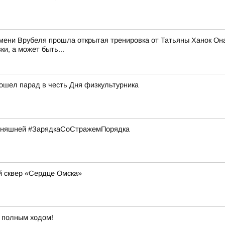
ени Врубеля прошла открытая тренировка от Татьяны Ханок Она 
и, а может быть...
ошел парад в честь Дня физкультурника
годняшней #ЗарядкаСоСтражемПорядка
 сквер «Сердце Омска»
т полным ходом!