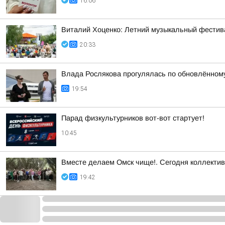
16:06
Виталий Хоценко: Летний музыкальный фестива
20:33
Влада Рослякова прогулялась по обновлённом
19:54
Парад физкультурников вот-вот стартует!
10:45
Вместе делаем Омск чище!. Сегодня коллектив
19:42