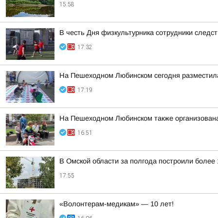
15:58
В честь Дня физкультурника сотрудники след
17:32
На Пешеходном Любинском сегодня разместила
17:19
На Пешеходном Любинском также организована
16:51
В Омской области за полгода построили более
17:55
«Волонтерам-медикам» — 10 лет!