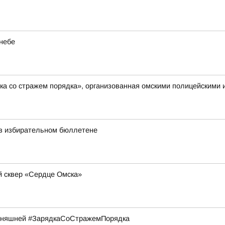
небе
ка со стражем порядка», организованная омскими полицейскими
 в избирательном бюллетене
 сквер «Сердце Омска»
годняшней #ЗарядкаСоСтражемПорядка