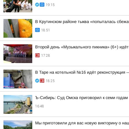
19:15
В Крутинском районе тыква «попыталась сбежа
18:51
Второй день «Музыкального пикника» (6+) идё
17:28
В Таре на котельной №16 идёт реконструкция 
18:25
Ъ-Сибирь: Суд Омска приговорил к семи годам
16:48
Мы приготовили для вас новую викторину о на