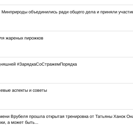
 Минприроды объединились ради общего дела и приняли участие 
для жареных пирожков
годняшней #ЗарядкаСоСтражемПорядка
евые аспекты и советы
ени Врубеля прошла открытая тренировка от Татьяны Ханок Она 
и, а может быть...