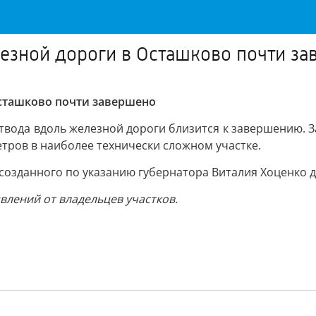
езной дороги в Осташково почти з
сташково почти завершено
твода вдоль железной дороги близится к завершению. З
етров в наиболее технически сложном участке.
созданного по указанию губернатора Виталия Хоценко 
лений от владельцев участков.