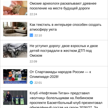
Омские археологи раскапывают древнее
поселение на месте будущей дороги
22:24
Как текстиль в интерьере способен создать
атмосферу уюта
22:10
Не уступил дорогу: двое взрослых и двое
детей пострадали в жестком ДТП под
Омском
22:09
От Спартакиады народов России — к
Олимпиаде-2028!
22:01
Клуб «Нефтяник-Титан» представил
«волчиц» болельщикам на Любинском
проспекте Баскетбольный клуб презентовал
обновлённый состав на сезон 2026/27. За