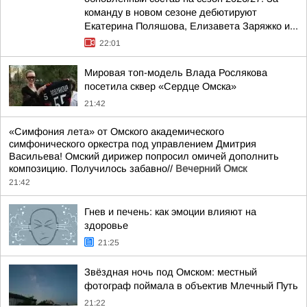
команду в новом сезоне дебютируют
Екатерина Поляшова, Елизавета Заряжко и...
22:01
Мировая топ-модель Влада Рослякова
посетила сквер «Сердце Омска»
21:42
«Симфония лета» от Омского академического
симфонического оркестра под управлением Дмитрия
Васильева! Омский дирижер попросил омичей дополнить
композицию. Получилось забавно//
Вечерний Омск
21:42
Гнев и печень: как эмоции влияют на
здоровье
21:25
Звёздная ночь под Омском: местный
фотограф поймала в объектив Млечный Путь
21:22