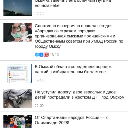
Омичка запечатлела Млечный Путь на
ночном небе
17:28
Спортивно и энергично прошла сегодня
«Зарядка со стражем порядка»,
организованная омскими полицейскими и
Общественным советом при УМВД России по
городу Омску
18:13
В Омской области определили порядок
партий в избирательном бюллетене
18:48
Не уступил дорогу: двое взрослых и двое
детей пострадали в жестком ДТП под Омском
22:09
От Спартакиады народов России — к
Олимпиаде-2028!