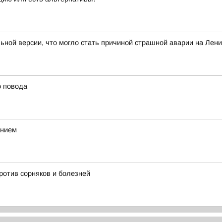
льной версии, что могло стать причиной страшной аварии на Лен
о повода
анием
ротив сорняков и болезней