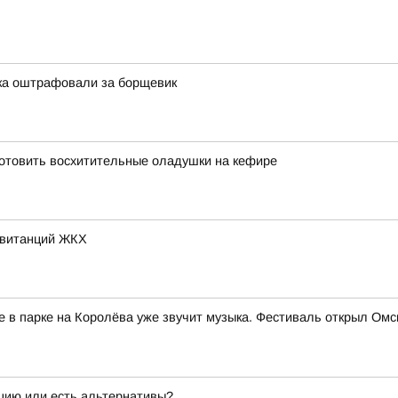
тка оштрафовали за борщевик
риготовить восхитительные оладушки на кефире
квитанций ЖКХ
е в парке на Королёва уже звучит музыка. Фестиваль открыл Ом
ацию или есть альтернативы?