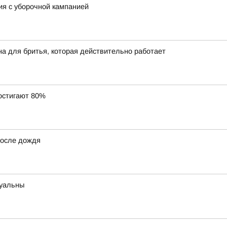
ия с уборочной кампанией
на для бритья, которая действительно работает
остигают 80%
после дождя
туальны