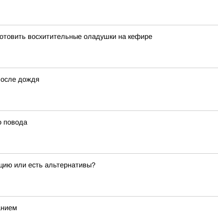
риготовить восхитительные оладушки на кефире
после дождя
о повода
ацию или есть альтернативы?
анием