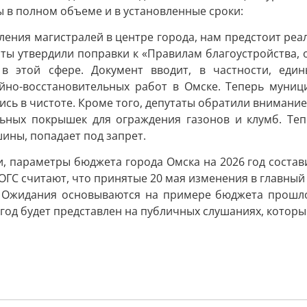
 в полном объеме и в установленные сроки:
вления магистралей в центре города, нам предстоит ре
аты утвердили поправки к «Правилам благоустройства, 
 этой сфере. Документ вводит, в частности, еди
йно-восстановительных работ в Омске. Теперь муници
ь в чистоте. Кроме того, депутаты обратили внимание 
льных покрышек для ограждения газонов и клумб. Те
шины, попадает под запрет.
, параметры бюджета города Омска на 2026 год составил
 В ОГС считают, что принятые 20 мая изменения в главны
. Ожидания основываются на примере бюджета прошлог
год будет представлен на публичных слушаниях, которы