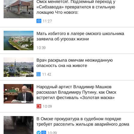
Омск меняется!. Подземный переход у
«Сибзавода» превратился в стильную
локацию Что нового:
11:27
Мать избитого в лагере омского школьника
заявила об угрозах жизни
10:39
Врач раскрыла омичам неожиданную
опасность сна на животе
11:42
Народный артист Владимир Машков
рассказал Владимиру Путину, как Омск
встретил фестиваль «Золотая маска»
10:09
В Омске прокуратура в судебном порядке
требует расселить жильцов аварийного дома
10:09