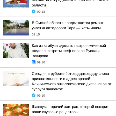
бесплатной юридической помощи в Омской
области
09:18
В Омской области продолжается ремонт
участка автодороги Тара — Усть-Ишим
09:15
Как из камбуза сделать гастрономический
шедевр: секреты шеф-повара Руслана
Закирова
09:10
Сегодня в рубрике #отсердцаксердцу слова
признательности в адрес врачей
Клинического онкологического диспансера от
супруги пациента:
09:10
Шакшука: горячий завтрак, который покорит
ваши вкусовые рецепторы