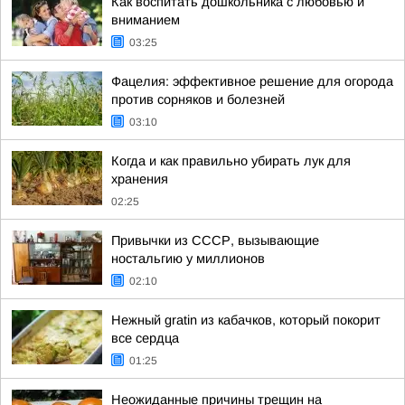
Как воспитать дошкольника с любовью и
вниманием
03:25
Фацелия: эффективное решение для огорода
против сорняков и болезней
03:10
Когда и как правильно убирать лук для
хранения
02:25
Привычки из СССР, вызывающие
ностальгию у миллионов
02:10
Нежный gratin из кабачков, который покорит
все сердца
01:25
Неожиданные причины трещин на