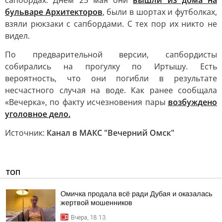
сапбордах. Днём 25 мая они
вышли из дома на
бульваре Архитекторов
, были в шортах и футболках,
взяли рюкзаки с сапбордами. С тех пор их никто не
видел.
По предварительной версии, сапбордисты
собирались на прогулку по Иртышу. Есть
вероятность, что они погибли в результате
несчастного случая на воде. Как ранее сообщала
«Вечерка», по факту исчезновения пары
возбуждено
уголовное дело.
Источник:
Канал в МАКС "Вечерний Омск"
ТОП
Омичка продала всё ради Дубая и оказалась
жертвой мошенников
Вчера, 18:13