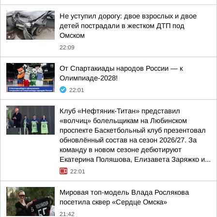
Не уступил дорогу: двое взрослых и двое
детей пострадали в жестком ДТП под
Омском
22:09
От Спартакиады народов России — к
Олимпиаде-2028!
22:01
Клуб «Нефтяник-Титан» представил
«волчиц» болельщикам на Любинском
проспекте Баскетбольный клуб презентовал
обновлённый состав на сезон 2026/27. За
команду в новом сезоне дебютируют
Екатерина Поляшова, Елизавета Заряжко и...
22:01
Мировая топ-модель Влада Рослякова
посетила сквер «Сердце Омска»
21:42