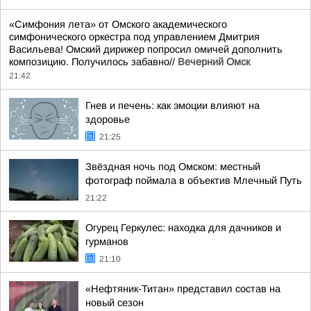
«Симфония лета» от Омского академического
симфонического оркестра под управлением Дмитрия
Васильева! Омский дирижер попросил омичей дополнить
композицию. Получилось забавно//
Вечерний Омск
21:42
Гнев и печень: как эмоции влияют на
здоровье
21:25
Звёздная ночь под Омском: местный
фотограф поймала в объектив Млечный Путь
21:22
Огурец Геркулес: находка для дачников и
гурманов
21:10
«Нефтяник-Титан» представил состав на
новый сезон