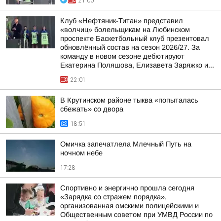
21:00
Клуб «Нефтяник-Титан» представил
«волчиц» болельщикам на Любинском
проспекте Баскетбольный клуб презентовал
обновлённый состав на сезон 2026/27. За
команду в новом сезоне дебютируют
Екатерина Поляшова, Елизавета Заряжко и...
22:01
В Крутинском районе тыква «попыталась
сбежать» со двора
18:51
Омичка запечатлела Млечный Путь на
ночном небе
17:28
Спортивно и энергично прошла сегодня
«Зарядка со стражем порядка»,
организованная омскими полицейскими и
Общественным советом при УМВД России по