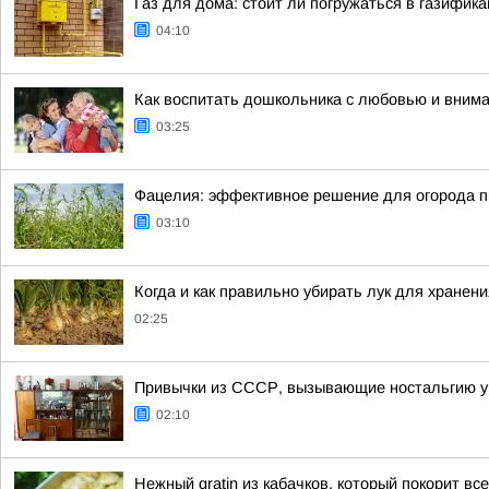
Газ для дома: стоит ли погружаться в газифик
04:10
Как воспитать дошкольника с любовью и вним
03:25
Фацелия: эффективное решение для огорода п
03:10
Когда и как правильно убирать лук для хранени
02:25
Привычки из СССР, вызывающие ностальгию у
02:10
Нежный gratin из кабачков, который покорит вс