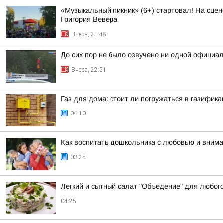
«Музыкальный пикник» (6+) стартовал! На сцен
Григория Вевера
Вчера, 21:48
До сих пор не было озвучено ни одной официа
Вчера, 22:51
Газ для дома: стоит ли погружаться в газифик
04:10
Как воспитать дошкольника с любовью и вним
03:25
Легкий и сытный салат "Объедение" для любог
04:25