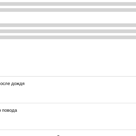
после дождя
о повода