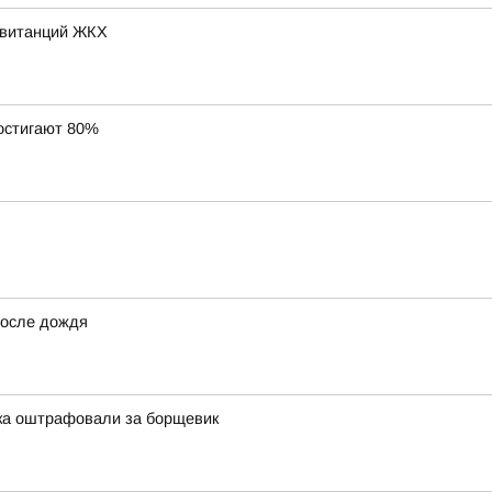
квитанций ЖКХ
остигают 80%
после дождя
тка оштрафовали за борщевик