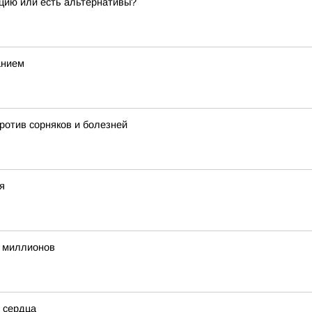
ацию или есть альтернативы?
анием
ротив сорняков и болезней
я
 миллионов
е сердца