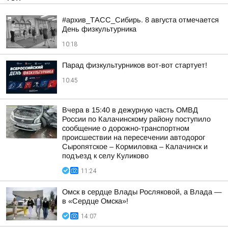
#архив_ТАСС_Сибирь. 8 августа отмечается
День физкультурника
10:18
Парад физкультурников вот-вот стартует!
10:45
Вчера в 15:40 в дежурную часть ОМВД
России по Калачинскому району поступило
сообщение о дорожно-транспортном
происшествии на пересечении автодорог
Сыропятское – Кормиловка – Калачинск и
подъезд к селу Куликово
11:24
Омск в сердце Влады Росляковой, а Влада —
в «Сердце Омска»!
14:07