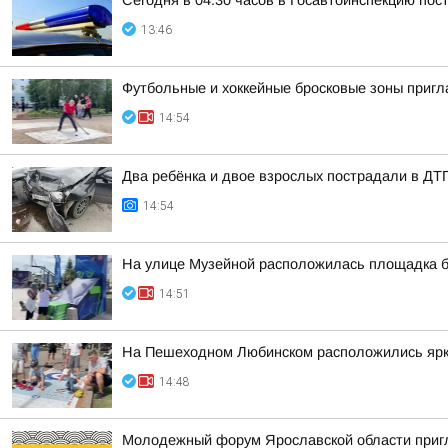
Сегодня в 04.30 часов в Госавтоинспекцию по
13:46
Футбольные и хоккейные бросковые зоны пригл
14:54
Два ребёнка и двое взрослых пострадали в ДТ
14:54
На улице Музейной расположилась площадка б
14:51
На Пешеходном Любинском расположились ярк
14:48
Молодежный форум Ярославской области приг