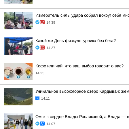
Измеритель силы удара собрал вокруг себя мн
14:39
Какой же День физкультурника без бега?
14:27
Кофе или чай: что ваш выбор говорит о вас?
14:25
Уникальное высокогорное озеро Кардывач: же
14:11
Омск в сердце Влады Росляковой, а Влада — 
14:07