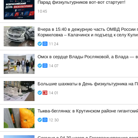
Парад физкультурников вот-вот стартует!
10:45
Вчера в 15:40 в дежурную часть ОМВД России 
Кормиловка – Калачинск и подъезд к селу Кули
11:24
Омск в сердце Влады Росляковой, а Влада — 
14:07
Большие шахматы в День физкультурника на 
14:01
Тыква-беглянка: в Крутинском районе гигантск
12:30