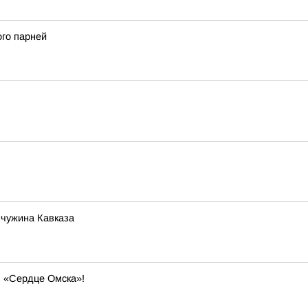
ого парней
мчужина Кавказа
в «Сердце Омска»!