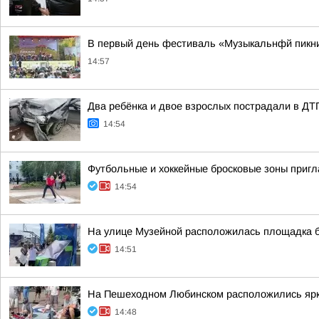
В первый день фестиваль «Музыкальнфй пикни
14:57
Два ребёнка и двое взрослых пострадали в ДТ
14:54
Футбольные и хоккейные бросковые зоны пригл
14:54
На улице Музейной расположилась площадка б
14:51
На Пешеходном Любинском расположились ярк
14:48