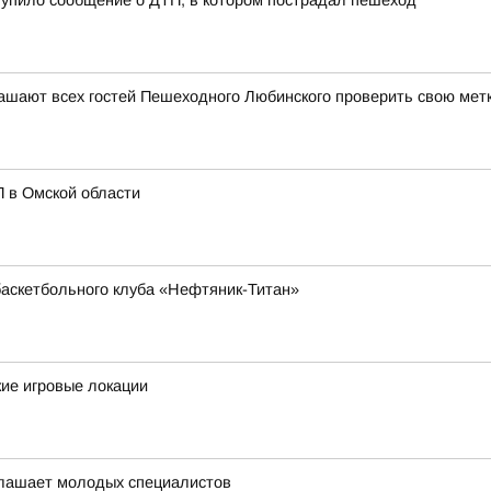
ступило сообщение о ДТП, в котором пострадал пешеход
ашают всех гостей Пешеходного Любинского проверить свою мет
П в Омской области
аскетбольного клуба «Нефтяник-Титан»
ие игровые локации
лашает молодых специалистов