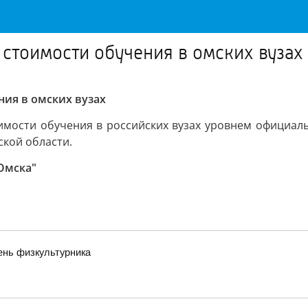
стоимости обучения в омских вузах
ия в омских вузах
мости обучения в российских вузах уровнем официал
ской области.
Омска"
ень физкультурника