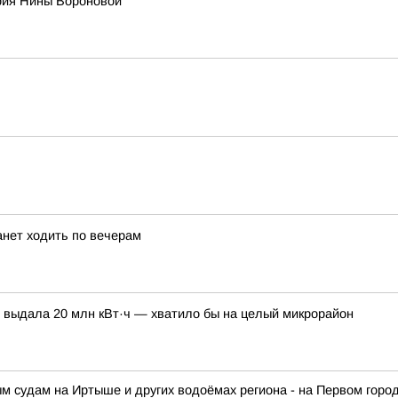
рия Нины Вороновой
анет ходить по вечерам
 выдала 20 млн кВт·ч — хватило бы на целый микрорайон
ам на Иртыше и других водоёмах региона - на Первом городско