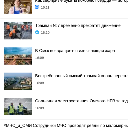
Как зефирные букеты покоряют сердца — исто
16:11
Трамваи №7 временно прекратят движение
16:10
В Омск возвращается изнывающая жара
16:09
Востребованный омский трамвай вновь перест
16:09
Солнечная электростанция Омского НПЗ за год
16:09
#МЧС_и_СМИ Сотрудники МЧС проводят рейды по маломерным суд