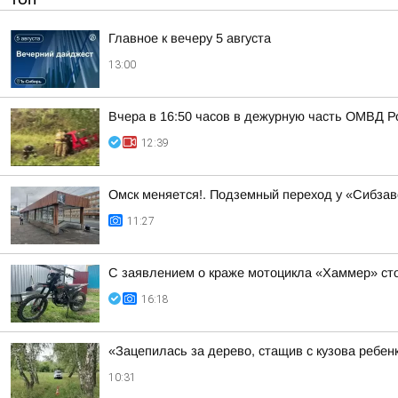
Главное к вечеру 5 августа
13:00
Вчера в 16:50 часов в дежурную часть ОМВД Р
12:39
Омск меняется!. Подземный переход у «Сибзав
11:27
С заявлением о краже мотоцикла «Хаммер» сто
16:18
«Зацепилась за дерево, стащив с кузова ребен
10:31