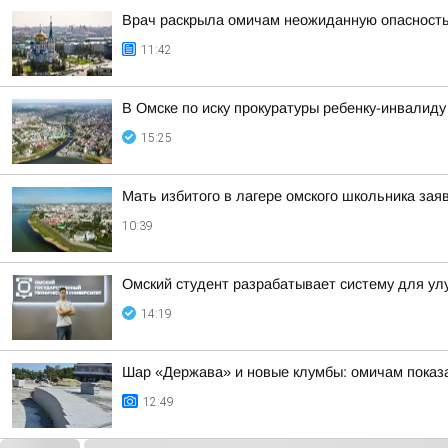
Врач раскрыла омичам неожиданную опасность
11:42
В Омске по иску прокуратуры ребенку-инвалид
15:25
Мать избитого в лагере омского школьника зая
10:39
Омский студент разрабатывает систему для у
14:19
Шар «Держава» и новые клумбы: омичам показа
12:49