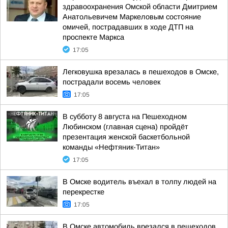
здравоохранения Омской области Дмитрием
Анатольевичем Маркеловым состояние
омичей, пострадавших в ходе ДТП на
проспекте Маркса
17:05
Легковушка врезалась в пешеходов в Омске,
пострадали восемь человек
17:05
В субботу 8 августа на Пешеходном
Любинском (главная сцена) пройдёт
презентация женской баскетбольной
команды «Нефтяник-Титан»
17:05
В Омске водитель въехал в толпу людей на
перекрестке
17:05
В Омске автомобиль врезался в пешеходов