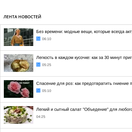
ЛЕНТА НОВОСТЕЙ
Без времени: модные вещи, которые всегда ак
06:10
Легкость в каждом кусочке: как за 30 минут п
05:25
Спасение для роз: как предотвратить гниение 
05:10
Легкий и сытный салат "Объедение" для любог
04:25