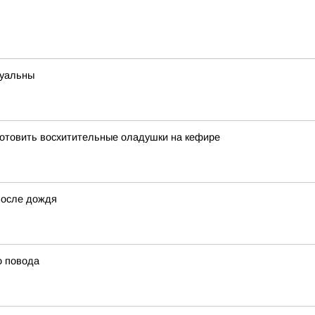
туальны
риготовить восхитительные оладушки на кефире
после дождя
о повода