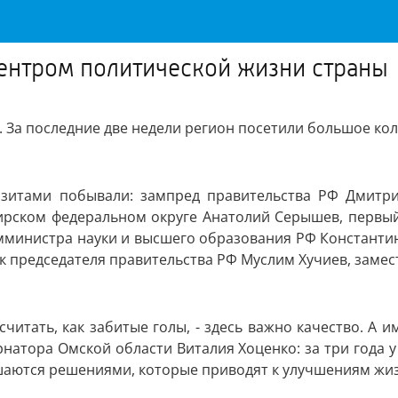
ентром политической жизни страны
 За последние две недели регион посетили большое ко
изитами побывали: зампред правительства РФ Дмитри
ирском федеральном округе Анатолий Серышев, первый 
мминистра науки и высшего образования РФ Константи
председателя правительства РФ Муслим Хучиев, замест
итать, как забитые голы, - здесь важно качество. А и
рнатора Омской области Виталия Хоценко: за три года 
шаются решениями, которые приводят к улучшениям жи