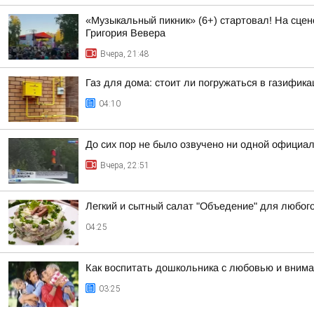
«Музыкальный пикник» (6+) стартовал! На сцен
Григория Вевера
Вчера, 21:48
Газ для дома: стоит ли погружаться в газифик
04:10
До сих пор не было озвучено ни одной официа
Вчера, 22:51
Легкий и сытный салат "Объедение" для любог
04:25
Как воспитать дошкольника с любовью и вним
03:25