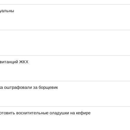
туальны
квитанций ЖКХ
тка оштрафовали за борщевик
риготовить восхитительные оладушки на кефире