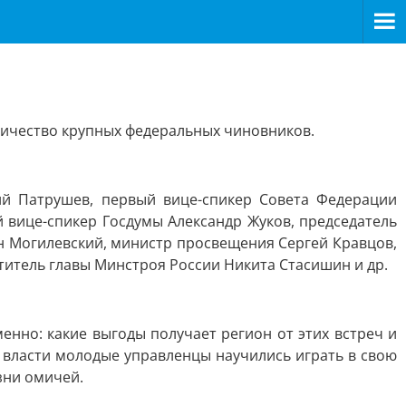
личество крупных федеральных чиновников.
й Патрушев, первый вице-спикер Совета Федерации
вице-спикер Госдумы Александр Жуков, председатель
н Могилевский, министр просвещения Сергей Кравцов,
итель главы Минстроя России Никита Стасишин и др.
менно: какие выгоды получает регион от этих встреч и
у власти молодые управленцы научились играть в свою
зни омичей.