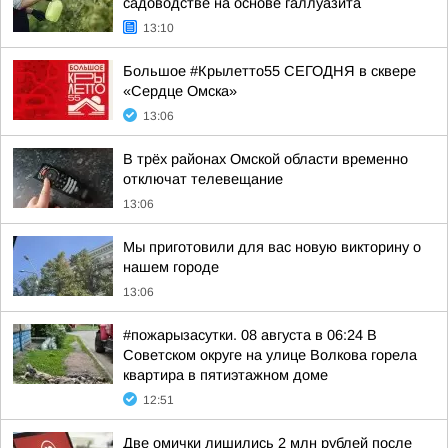
садоводстве на основе галлуазита
13:10
Большое #Крылетто55 СЕГОДНЯ в сквере
«Сердце Омска»
13:06
В трёх районах Омской области временно
отключат телевещание
13:06
Мы приготовили для вас новую викторину о
нашем городе
13:06
#пожарызасутки. 08 августа в 06:24 В
Советском округе на улице Волкова горела
квартира в пятиэтажном доме
12:51
Две омички лишились 2 млн рублей после