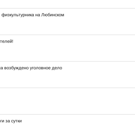
ь физкультурника на Любинском
ителей!
са возбуждено уголовное дело
и за сутки