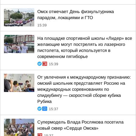
Омск отмечает День физкультурника
парадом, локациями и ГТО
15:39
На площадке спортивной школы «Лидер» все
желающие могут пострелять из лазерного
пистолета, который используется в
современном пятиборье
15:39
От увлечения к международному признанию:
омский школьник представляет Россию на
международных соревнованиях по
спидкубингу — скоростной сборке кубика
Рубика
15:37
Супермодель Влада Рослякова посетила
новый сквер «Сердце Омска»
15:37