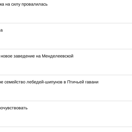
ка на силу провалилась
на
т новое заведение на Менделеевской
ое семейство лебедей-шипунов в Птичьей гавани
 почувствовать