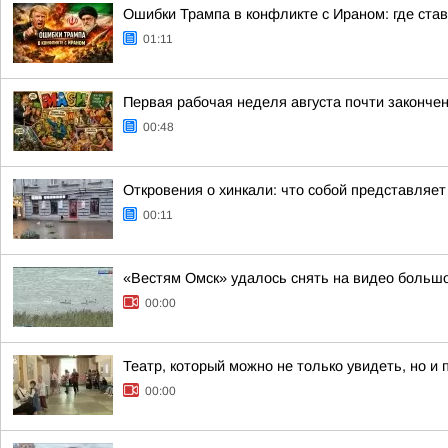
Ошибки Трампа в конфликте с Ираном: где став
01:11
Первая рабочая неделя августа почти законче
00:48
Откровения о хинкали: что собой представляе
00:11
«Вестям Омск» удалось снять на видео больш
00:00
Театр, который можно не только увидеть, но и
00:00