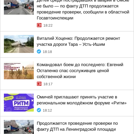
Детей среди пострадавших в аварии в Омске
не было — по факту ДТП продолжается
проведение проверки, сообщили в областной
Госавтоинспекции
18:22
Виталий Хоценко: Продолжается ремонт
участка дороги Тара – Усть-Ишим
18:18
Командовал боем до последнего: Евгений
Остапенко спас сослуживцев ценой
собственной жизни
18:17
Омичей приглашают принять участие в
региональном молодёжном форуме «Ритм»
18:12
Продолжается проведение проверки по
факту ДТП на Ленинградской площади