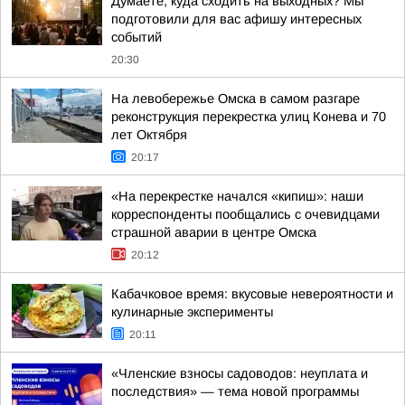
Думаете, куда сходить на выходных? Мы
подготовили для вас афишу интересных
событий
20:30
На левобережье Омска в самом разгаре
реконструкция перекрестка улиц Конева и 70
лет Октября
20:17
«На перекрестке начался «кипиш»: наши
корреспонденты пообщались с очевидцами
страшной аварии в центре Омска
20:12
Кабачковое время: вкусовые невероятности и
кулинарные эксперименты
20:11
«Членские взносы садоводов: неуплата и
последствия» — тема новой программы