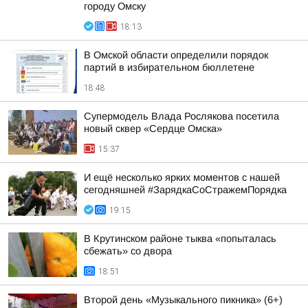
городу Омску
18:13
В Омской области определили порядок
партий в избирательном бюллетене
18:48
Супермодель Влада Рослякова посетила
новый сквер «Сердце Омска»
15:37
И ещё несколько ярких моментов с нашей
сегодняшней #ЗарядкаСоСтражемПорядка
19:15
В Крутинском районе тыква «попыталась
сбежать» со двора
18:51
Второй день «Музыкального пикника» (6+)