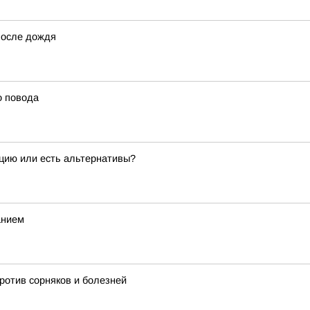
после дождя
о повода
ацию или есть альтернативы?
анием
ротив сорняков и болезней