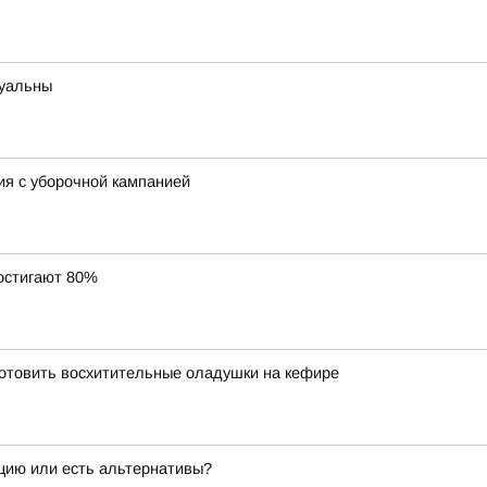
туальны
ия с уборочной кампанией
остигают 80%
риготовить восхитительные оладушки на кефире
ацию или есть альтернативы?