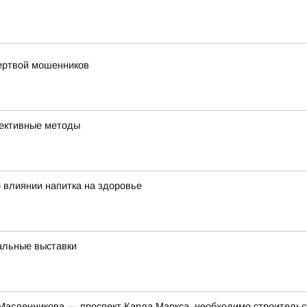
жертвой мошенников
фективные методы
 влиянии напитка на здоровье
альные выставки
 Масленникова — проспект Карла Маркса, необходимо строитель