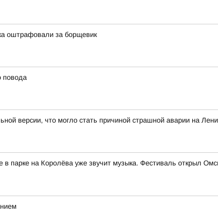
тка оштрафовали за борщевик
о повода
льной версии, что могло стать причиной страшной аварии на Лен
е в парке на Королёва уже звучит музыка. Фестиваль открыл Ом
анием