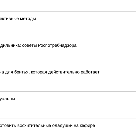
фективные методы
одильника: советы Роспотребнадзора
на для бритья, которая действительно работает
туальны
риготовить восхитительные оладушки на кефире