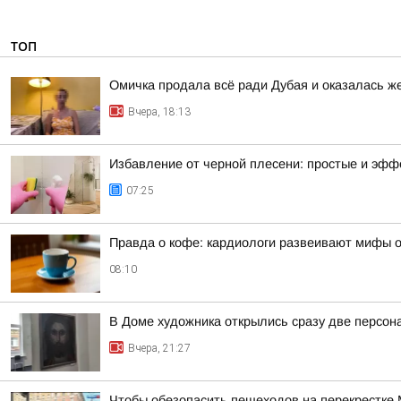
ТОП
Омичка продала всё ради Дубая и оказалась 
Вчера, 18:13
Избавление от черной плесени: простые и эф
07:25
Правда о кофе: кардиологи развеивают мифы о
08:10
В Доме художника открылись сразу две персон
Вчера, 21:27
Чтобы обезопасить пешеходов на перекрестке