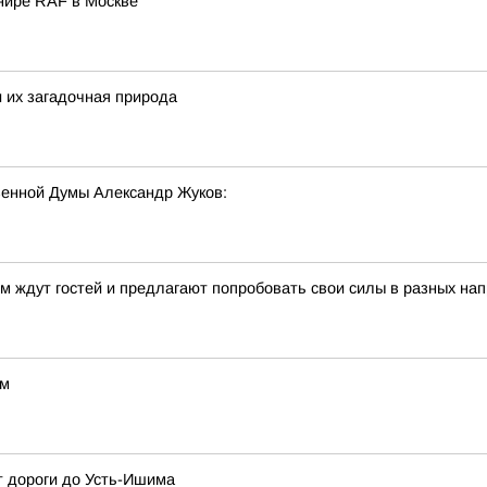
нире RAF в Москве
 их загадочная природа
венной Думы Александр Жуков:
 ждут гостей и предлагают попробовать свои силы в разных на
ам
т дороги до Усть-Ишима