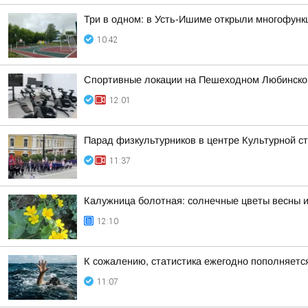
Три в одном: в Усть-Ишиме открыли многофун
10:42
Спортивные локации на Пешеходном Любинском
12:01
Парад физкультурников в центре Культурной 
11:37
Калужница болотная: солнечные цветы весны и
12:10
К сожалению, статистика ежегодно пополняетс
11:07