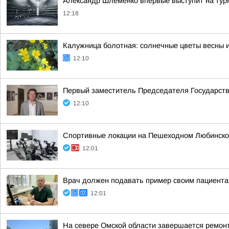
Александр Шлеменко впервые выступит на тур
12:18
Калужница болотная: солнечные цветы весны и
12:10
Первый заместитель Председателя Государст
12:10
Спортивные локации на Пешеходном Любинском
12:01
Врач должен подавать пример своим пациент
12:01
На севере Омской области завершается ремон