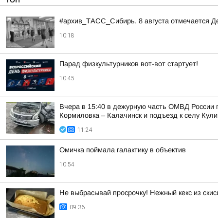
#архив_ТАСС_Сибирь. 8 августа отмечается Д
10:18
Парад физкультурников вот-вот стартует!
10:45
Вчера в 15:40 в дежурную часть ОМВД России 
Кормиловка – Калачинск и подъезд к селу Кули
11:24
Омичка поймала галактику в объектив
10:54
Не выбрасывай просрочку! Нежный кекс из скис
09:36