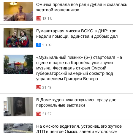
Омичка продала всё ради Дубая и оказалась
жертвой мошенников
18:13
Гуманитарная миссия ВСКС в ДНР: три
недели помощи, единства и добрых дел
20:09
«Музыкальный пикник» (6+) стартовал! На
сцене в парке на Королёва уже звучит
музыка. Фестиваль открыл Омский
губернаторский камерный оркестр под
управлением Григория Вевера
21:48
В Доме художника открылись сразу две
персональные выставки
21:27
На омского водителя, устроившего жуткое
ДТП в центре Омска, завели «уголовку»