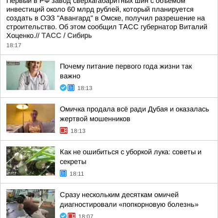
Первый в РФ завод сверхагабаритных шин с объемом
инвестиций около 60 млрд рублей, который планируется
создать в ОЭЗ "Авангард" в Омске, получил разрешение на
строительство. Об этом сообщил ТАСС губернатор Виталий
Хоценко.//
ТАСС / Сибирь
18:17
Почему питание первого года жизни так
важно
18:13
Омичка продала всё ради Дубая и оказалась
жертвой мошенников
18:13
Как не ошибиться с уборкой лука: советы и
секреты
18:11
Сразу нескольким десяткам омичей
диагностировали «попкорновую болезнь»
18:07