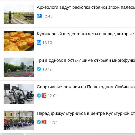
Археологи ведут раскопки стоянки эпохи палео
12:45
Кулинарный шедевр: котлеты в перце, которые
13:10
Три в одном: в Усть-Ишиме открыли многофун
10:42
Спортивные локации на Пешеходном Любинском
12:01
Парад физкультурников в центре Культурной 
11:37