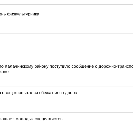
ень физкультурника
по Калачинскому району поступило сообщение о дорожно-трансп
ково
ий овощ «попытался сбежать» со двора
лашает молодых специалистов