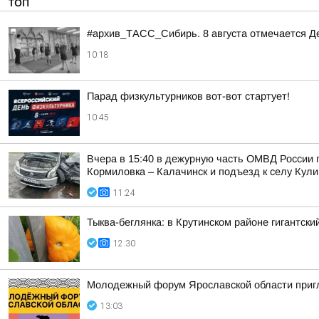
ТОП
#архив_ТАСС_Сибирь. 8 августа отмечается Д
10:18
Парад физкультурников вот-вот стартует!
10:45
Вчера в 15:40 в дежурную часть ОМВД России 
Кормиловка – Калачинск и подъезд к селу Кули
11:24
Тыква-беглянка: в Крутинском районе гигантск
12:30
Молодежный форум Ярославской области приг
13:03