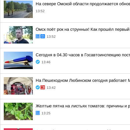
На севере Омской области продолжается обно
13:52
Омск поёт рок на струнных! Как прошёл первы
13:52
Сегодня в 04.30 часов в Госавтоинспекцию по
13:46
На Пешеходном Любинском сегодня работает Му
13:42
Желтые пятна на листьях томатов: причины и
13:25