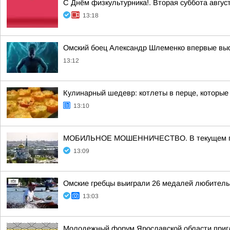
С Днём физкультурника!. Вторая суббота авгус
13:18
Омский боец Александр Шлеменко впервые выс
13:12
Кулинарный шедевр: котлеты в перце, которые
13:10
МОБИЛЬНОЕ МОШЕННИЧЕСТВО. В текущем году п
13:09
Омские гребцы выиграли 26 медалей любительс
13:03
Молодежный форум Ярославской области приг