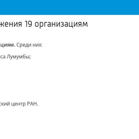
жения 19 организациям
ациям.
Среди них:
иса Лумумбы;
кий центр РАН.