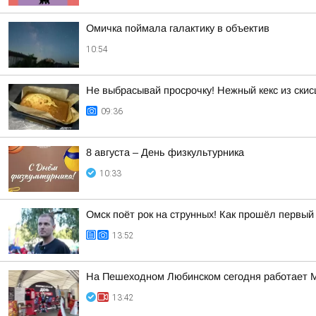
Омичка поймала галактику в объектив
10:54
Не выбрасывай просрочку! Нежный кекс из скис
09:36
8 августа – День физкультурника
10:33
Омск поёт рок на струнных! Как прошёл первый
13:52
На Пешеходном Любинском сегодня работает Му
13:42