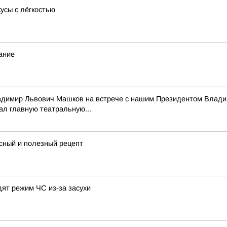
усы с лёгкостью
ание
адимир Львович Машков на встрече с нашим Президентом Владим
ал главную театральную...
усный и полезный рецепт
дят режим ЧС из-за засухи