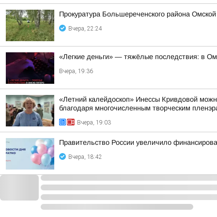
Прокуратура Большереченского района Омской 
Вчера, 22:24
«Легкие деньги» — тяжёлые последствия: в Ом
Вчера, 19:36
«Летний калейдоскоп» Инессы Кривдовой можно
благодаря многочисленным творческим пленэра
Вчера, 19:03
Правительство России увеличило финансирован
Вчера, 18:42