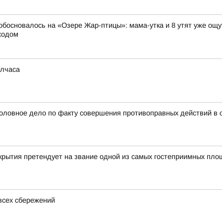
 обосновалось на «Озере Жар-птицы»: мама-утка и 8 утят уже ощ
ходом
олчаса
головное дело по факту совершения противоправных действий в
крытия претендует на звание одной из самых гостеприимных пл
всех сбережений