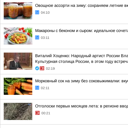
Овощное ассорти на зиму: сохраняем летние вк
04:10
Макароны с беконом и сыром: идеальное сочет
03:11
Виталий Хоценко: Народный артист России Вл
Культурная столица России, в этом году встреч
02:19
Морковный сок на зиму без соковыжималки: вк
02:11
Отголоски первых месяцев лета: в регионе вво
00:21