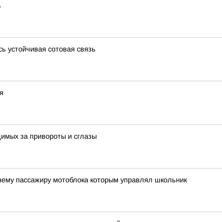
ь
сь устойчивая сотовая связь
я
имых за привороты и сглазы
тнему пассажиру мотоблока которым управлял школьник