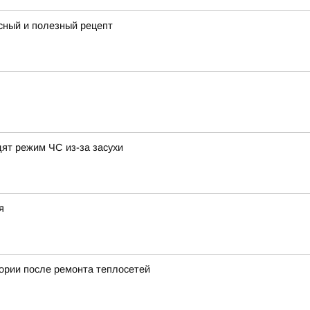
сный и полезный рецепт
дят режим ЧС из-за засухи
я
тории после ремонта теплосетей