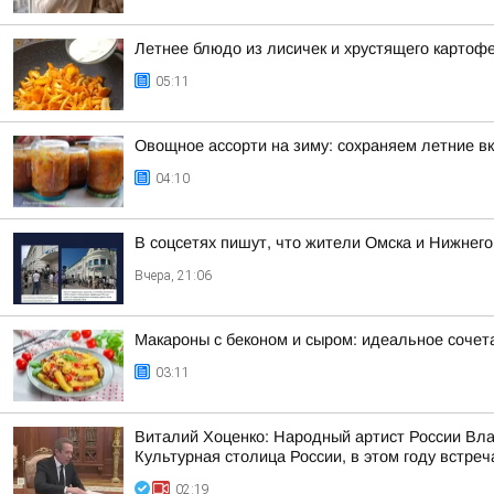
Летнее блюдо из лисичек и хрустящего картоф
05:11
Овощное ассорти на зиму: сохраняем летние вк
04:10
В соцсетях пишут, что жители Омска и Нижнего
Вчера, 21:06
Макароны с беконом и сыром: идеальное сочет
03:11
Виталий Хоценко: Народный артист России Вл
Культурная столица России, в этом году встреч
02:19