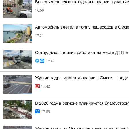
Восемь человек пострадали в аварии с участие
16:59
Автомобиль влетел в толпу пешеходов в Омск
17:21
Сотрудники полиции работают на месте ДТП, в
16:42
Жуткие кадры момента аварии в Омске — води
17:42
В 2026 году в регионе планируется благоустрои
17:59
Жуткие кадры из Омска – легковушка на полной