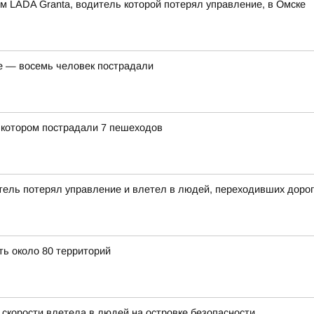
м LADA Granta, водитель которой потерял управление, в Омске
е — восемь человек пострадали
 котором пострадали 7 пешеходов
тель потерял управление и влетел в людей, переходивших дорог
ть около 80 территорий
 скорости влетела в людей на островке безопасности