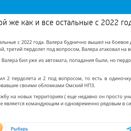
й же как и все остальные с 2022 го
тальные с 2022 года. Валера буднично вышел на боевое 
й, третий пердолет под вопросом, Валера атаковал на 
алера бил уже из автомата, попадания были, но пердол
л 2 пердолета и 2 под вопросом, то есть в одиночку
ковавшие своими обломками Омский НПЗ.
ужбу на новых территориях ( еще недавно он просто ун
 не является командующим и одновременно рядовым в с