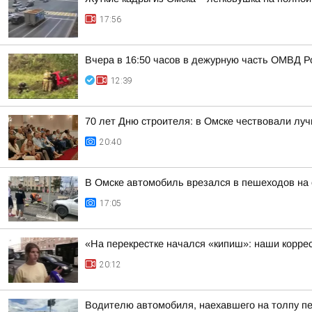
17:56
Вчера в 16:50 часов в дежурную часть ОМВД Р
12:39
70 лет Дню строителя: в Омске чествовали лу
20:40
В Омске автомобиль врезался в пешеходов на 
17:05
«На перекрестке начался «кипиш»: наши корре
20:12
Водителю автомобиля, наехавшего на толпу пе