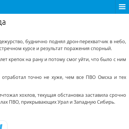
да
дежурство, буднично поднял дрон-перехватчик в небо,
встречном курсе и результат поражения спорный.
ет крепок на рану и потому смог уйти, что было с ним
 отработал точно не хуже, чем все ПВО Омска и тех
ичтожал хохлов, текущая обстановка заставила срочно
илах ПВО, прикрывающих Урал и Западную Сибирь.