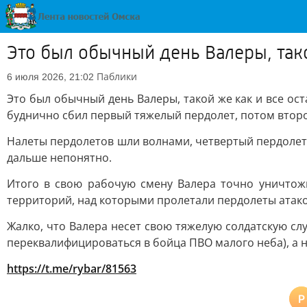
Это был обычный день Валеры, тако
Паблики
6 июля 2026, 21:02
Это был обычный день Валеры, такой же как и все ос
буднично сбил первый тяжелый пердолет, потом второ
Налеты пердолетов шли волнами, четвертый пердолет В
дальше непонятно.
Итого в свою рабочую смену Валера точно уничтожи
территорий, над которыми пролетали пердолеты ата
Жалко, что Валера несет свою тяжелую солдатскую сл
переквалифицироваться в бойца ПВО малого неба), а
https://t.me/rybar/81563