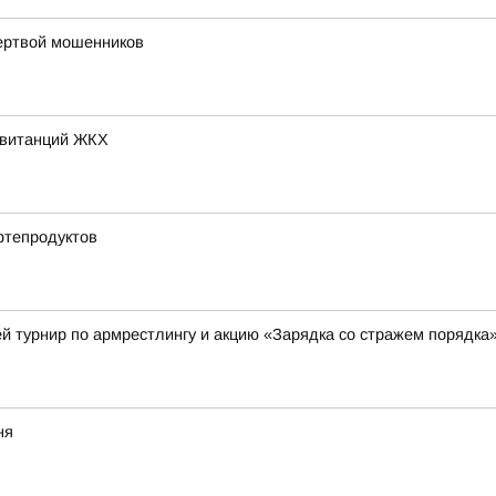
жертвой мошенников
квитанций ЖКХ
фтепродуктов
й турнир по армрестлингу и акцию «Зарядка со стражем порядка
ня