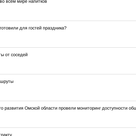
во всём мире напитков
готовили для гостей праздника?
ты от соседей
ршруты
го развития Омской области провели мониторинг доступности о
тракту