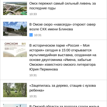
Омск пережил самый сильный ливень за
последние годы
10:33
В Омске скоро «навсегда» откроют сквер
возле СКК имени Блинова
10:31
В историческом парке «Россия – Моя
история» сегодня в 15:00 открывается
мультимедийная выставка, созданная на
основе двухтомника «Имена, забытые
Омском» известного омского литератора
Юрия Перминова
10:31
«Зацепилась за дерево, стащив с кузова
ребенка»
10:31
В Омской области за полгода сдали жилья