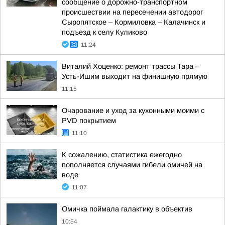
сообщение о дорожно-транспортном
происшествии на пересечении автодорог
Сыропятское – Кормиловка – Калачинск и
подъезд к селу Куликово
11:24
Виталий Хоценко: ремонт трассы Тара –
Усть-Ишим выходит на финишную прямую
11:15
Очарование и уход за кухонными моими с
PVD покрытием
11:10
К сожалению, статистика ежегодно
пополняется случаями гибели омичей на
воде
11:07
Омичка поймала галактику в объектив
10:54